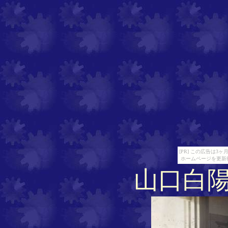
[PR] この広告は
ホームページを更新
山口白