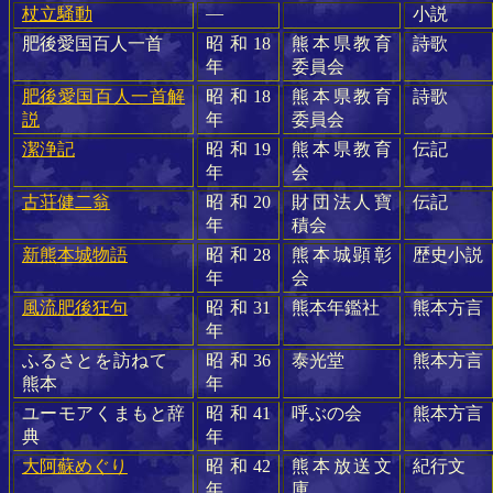
―
杖立騒動
小説
肥後愛国百人一首
昭和
18
熊本県教育
詩歌
年
委員会
肥後愛国百人一首解
昭和
18
熊本県教育
詩歌
説
年
委員会
潔浄記
昭和
19
熊本県教育
伝記
年
会
古荘健二翁
昭和
20
財団法人寶
伝記
年
積会
新熊本城物語
昭和
28
熊本城顕彰
歴史小説
年
会
風流肥後狂句
昭和
31
熊本年鑑社
熊本方言
年
ふるさとを訪ねて
昭和
36
泰光堂
熊本方言
熊本
年
ユーモアくまもと辞
昭和
41
呼ぶの会
熊本方言
典
年
大阿蘇めぐり
昭和
42
熊本放送文
紀行文
年
庫