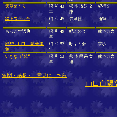
天草めぐり
昭和
43
熊本放送文
紀行文
年
庫
路上スケッチ
昭和
45
青潮社
随筆
年
もっこす語典
昭和
49
呼ぶの会
熊本方言
年
顧望-
山口白陽全歌
昭和
52
呼ぶの会
詩歌
集-
年
いきなり談語
昭和
53
熊本県果実
熊本方言
年
連
質問・感想・ご意見はこちら
山口白陽