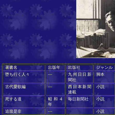
著書名
出版年
出版社
ジャンル
―
堕ち行く人々
九州日日新
脚本
聞社
―
古代愛欲編
西日本新聞
小説
連載
死する道
昭和４
毎日新聞社
小説
年
―
追腹是非
小説